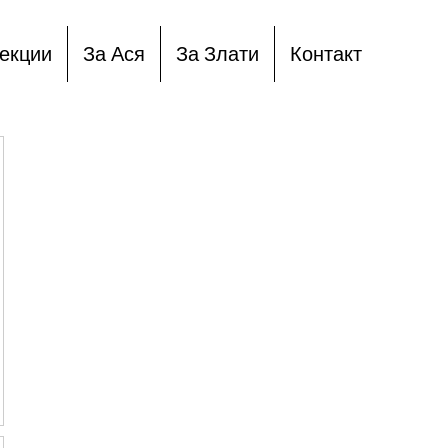
екции
За Ася
За Злати
Контакт