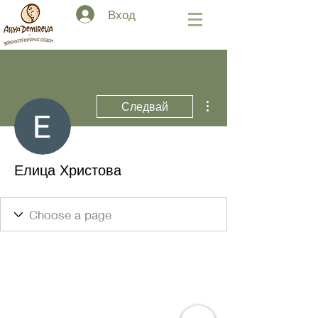
Вход
Още действия
Следвай
Елица Христова