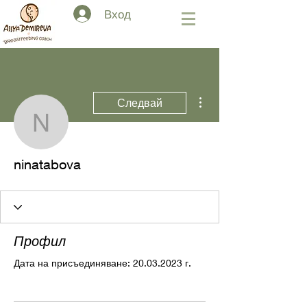
Вход
Още действия
Следвай
ninatabova
ninatabova
Профил
Дата на присъединяване: 20.03.2023 г.