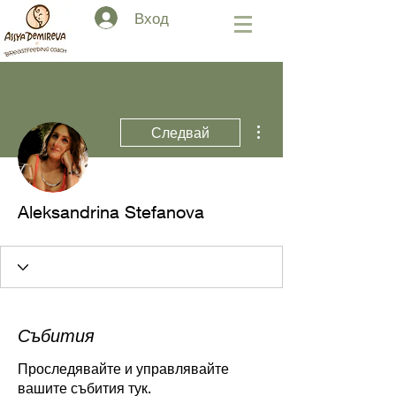
Вход
Още действия
Следвай
Aleksandrina Stefanova
Събития
Проследявайте и управлявайте
вашите събития тук.