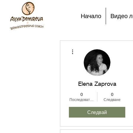
Начало
Видео л
Още действия
Elena Zaprova
0
0
Последователи
Следване
Следвай