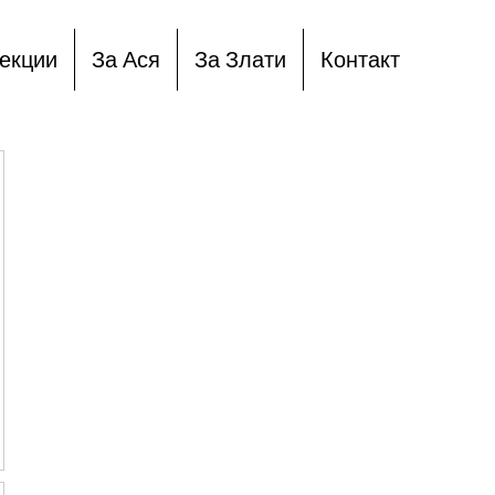
екции
За Ася
За Злати
Контакт