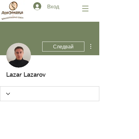
Вход
Още действия
Следвай
Lazar Lazarov