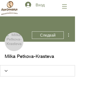
Вход
Още действия
Следвай
Milka Petkova-Krasteva