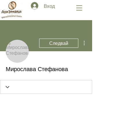
Вход
Още действия
Следвай
Мирослава Стефанова