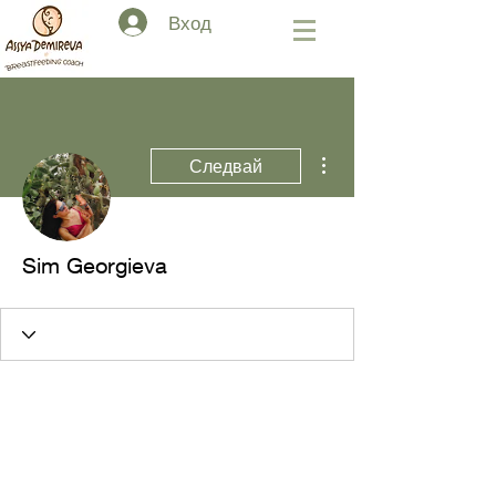
Вход
Още действия
Следвай
Sim Georgieva