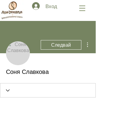
Вход
Още действия
Следвай
Соня Славкова