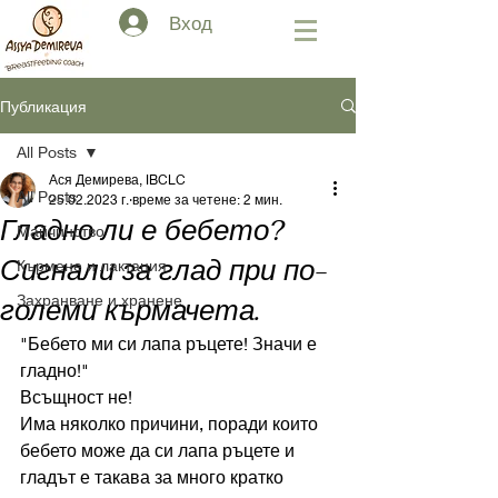
Вход
Публикация
All Posts
Ася Демирева, IBCLC
All Posts
25.02.2023 г.
време за четене: 2 мин.
Гладно ли е бебето?
Майчинство
Сигнали за глад при по-
Кърмене и лактация
Захранване и хранене
големи кърмачета.
"Бебето ми си лапа ръцете! Значи е 
гладно!"
Всъщност не!
Има няколко причини, поради които 
бебето може да си лапа ръцете и 
гладът е такава за много кратко 