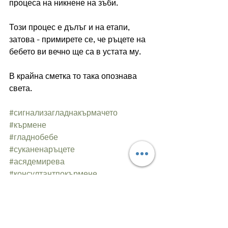
процеса на никнене на зъби.
Този процес е дълъг и на етапи, 
затова - примирете се, че ръцете на 
бебето ви вечно ще са в устата му.
В крайна сметка то така опознава 
света.
#сигнализагладнакърмачето
#кърмене
#гладнобебе
#суканенаръцете
#асядемирева
#консултантпокърмене
Кърмене
Лактация
Консултант по кърмене
Майчинство
Бебе
Кърмене и лактация