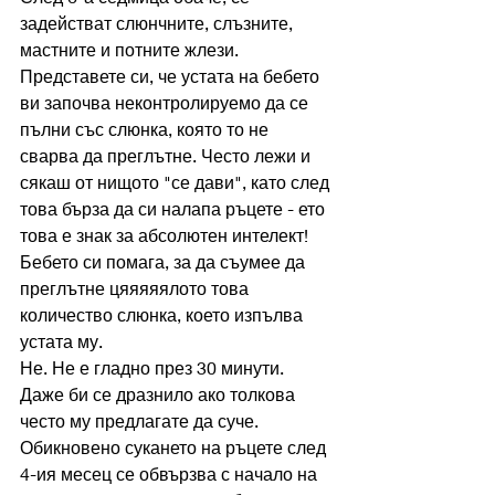
задействат слюнчните, слъзните, 
мастните и потните жлези. 
Представете си, че устата на бебето 
ви започва неконтролируемо да се 
пълни със слюнка, която то не 
сварва да преглътне. Често лежи и 
сякаш от нищото "се дави", като след 
това бърза да си налапа ръцете - ето 
това е знак за абсолютен интелект! 
Бебето си помага, за да съумее да 
преглътне цяяяяялото това 
количество слюнка, което изпълва 
устата му.
Не. Не е гладно през 30 минути. 
Даже би се дразнило ако толкова 
често му предлагате да суче.
Обикновено сукането на ръцете след 
4-ия месец се обвързва с начало на 