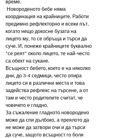
време. 
 Новороденото бебе няма 
координация на крайниците. Работи 
предимно рефлекторно и всеки път, 
когато нещо докосне бузата на 
лицето му, то се обръща и търси да 
суче. И, понеже крайниците буквално 
"се реят" около лицето, те най-често 
са обект на сукане. 
Всъщност бебето, което е на няколко 
дни, до 3-4 седмици, често опира 
лицето си в различни места и това 
задейства рефлекс на търсене, а от 
там и често родителите считат, че 
човечето е гладно.
За съжаление гладното новородено 
може да спи дълбоко, а преялото да 
не може да затвори очи и да търси 
да суче, защото всъщност го боли 