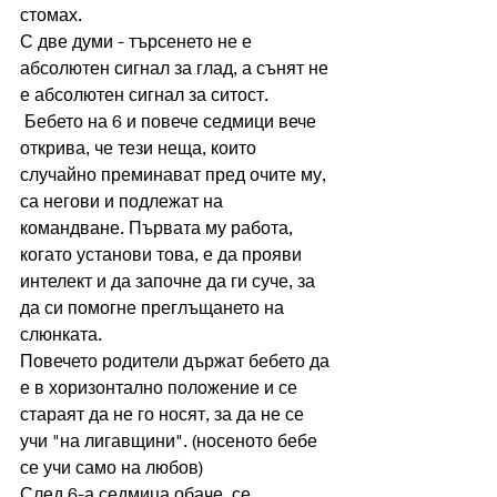
стомах.
С две думи - търсенето не е 
абсолютен сигнал за глад, а сънят не 
е абсолютен сигнал за ситост.
 Бебето на 6 и повече седмици вече 
открива, че тези неща, които 
случайно преминават пред очите му, 
са негови и подлежат на 
командване. Първата му работа, 
когато установи това, е да прояви 
интелект и да започне да ги суче, за 
да си помогне преглъщането на 
слюнката.
Повечето родители държат бебето да 
е в хоризонтално положение и се 
стараят да не го носят, за да не се 
учи "на лигавщини". (носеното бебе 
се учи само на любов) 
След 6-а седмица обаче, се 