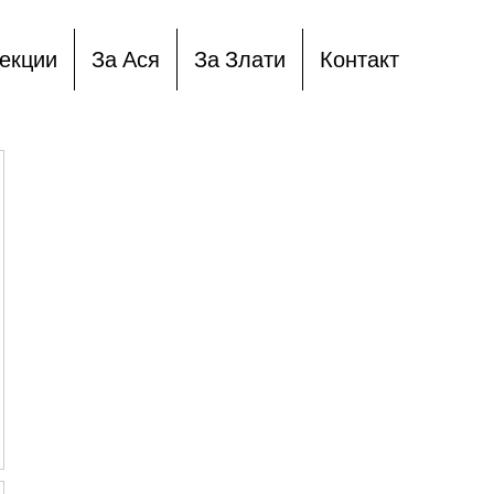
екции
За Ася
За Злати
Контакт