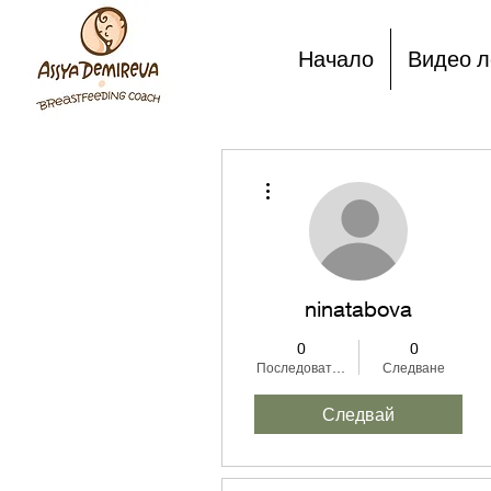
Начало
Видео л
Още действия
ninatabova
0
0
Последователи
Следване
Следвай